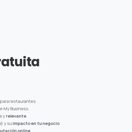
ratuita
 para restaurantes.
le My Business.
a y
relevante
.
) y su
impacto en tu negocio
.
utación online
.