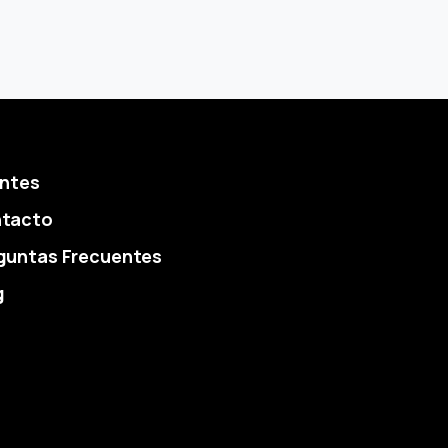
entes
tacto
guntas Frecuentes
g