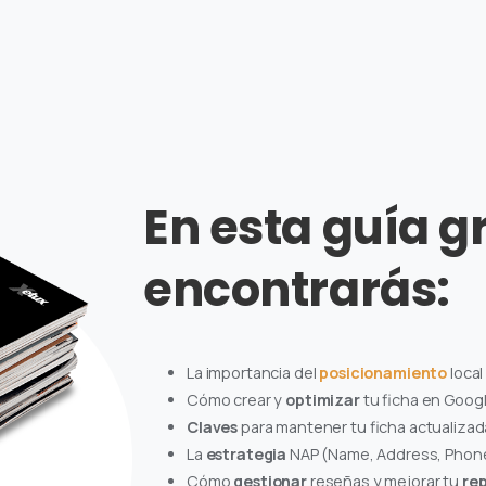
En
esta
guía
g
encontrarás:
La importancia del
posicionamiento
local
Cómo crear y
optimizar
tu ficha en Goog
Claves
para mantener tu ficha actualizad
La
estrategia
NAP (Name, Address, Phone
Cómo
gestionar
reseñas y mejorar tu
rep