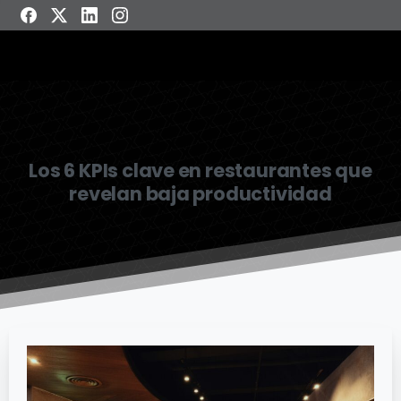
Los 6 KPIs clave en restaurantes que
revelan baja productividad