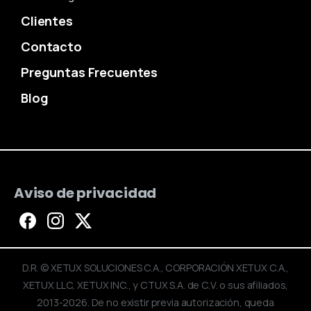
Clientes
Contacto
Preguntas Frecuentes
Blog
Aviso de privacidad
D.R. © XETUX SOLUCIONES C.A., CORPORACIÓN XETUX C.A.,
XETUX LLC, XETUX INC., y CTUX S.A. de C.V. o sus afiliados,
2013-2026. De no existir previa autorización, queda