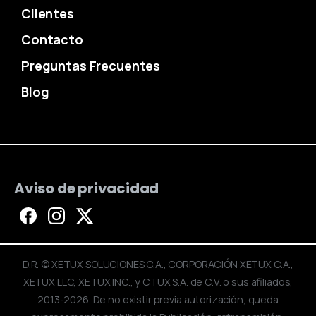
Clientes
Contacto
Preguntas Frecuentes
Blog
Aviso de privacidad
D.R. © XETUX SOLUCIONES C.A., CORPORACIÓN XETUX C.A.,
XETUX LLC, XETUX INC., y CTUX S.A. de C.V. o sus afiliados,
2013-2026. De no existir previa autorización, queda