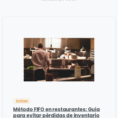
0
0
Articles
Método FIFO en restaurantes: Guía
para evitar pérdidas de inventario