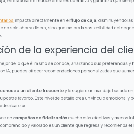
ajo
, el restaurante reduce el estrés operativo y garantiza que siem
ntarios
impacta directamente en el
flujo de caja
, disminuyendo las
 no solo ahorra dinero, sino que mejora la sostenibilidad del negoc
.
ión de la experiencia del cli
 mejor de lo que él mismo se conoce, analizando sus preferencias y
 con IA, puedes ofrecer recomendaciones personalizadas que aume
econoce a un cliente frecuente
y le sugiere un maridaje basado en
postre favorito. Este nivel de detalle crea un vínculo emocional y d
ede alcanzar.
duce en
campañas de fidelización
mucho más efectivas y menos intru
e comprendido y valorado es un cliente que regresa y recomienda el l