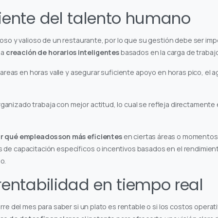
ciente del talento humano
toso y valioso de un restaurante, por lo que su gestión debe ser imp
la
creación de horarios inteligentes
basados en la carga de trabaj
 tareas en horas valle y asegurar suficiente apoyo en horas pico, el
nizado trabaja con mejor actitud, lo cual se refleja directamente en
ar qué empleados son más eficientes
en ciertas áreas o momentos d
 de capacitación específicos o incentivos basados en el rendimien
o.
 rentabilidad en tiempo real
rre del mes para saber si un plato es rentable o si los costos operat