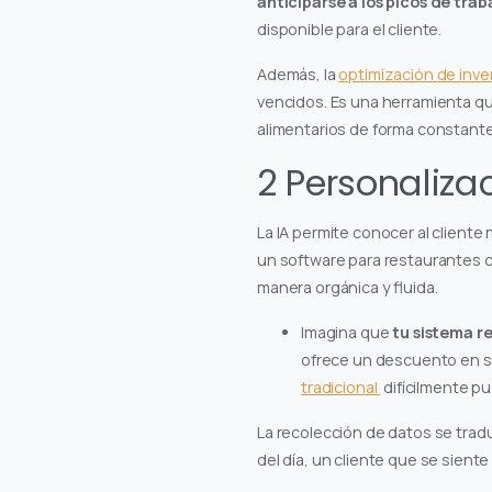
anticiparse a los picos de trab
disponible para el cliente.
Además, la
optimización de inve
vencidos. Es una herramienta que
alimentarios de forma constante
2 Personalizac
La IA permite conocer al cliente
un software para restaurantes
manera orgánica y fluida.
Imagina que
tu sistema r
ofrece un descuento en su 
tradicional
difícilmente pu
La recolección de datos se tra
del día, un cliente que se sient