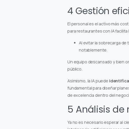
4 Gestión efi
El personal es el activo más cos
para restaurantes con IA facilita 
Al evitar la sobrecarga de
notablemente.
Un equipo descansado y bien orga
público.
Asimismo, la IA puede
identific
fundamental para diseñar planes
de excelencia dentro del negoci
5 Análisis de
Ya no es necesario esperar al cie