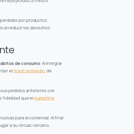
pre haya producto fresco
 pérdidas por productos
io al reducir los desechos
ente
hábitos de consumo
. Al integrar
ntan el
ticket promedio
de
 sus pedidos anteriores o le
e fidelidad que el
marketing
sivas para el comensal. Al final
ugar a su círculo cercano.