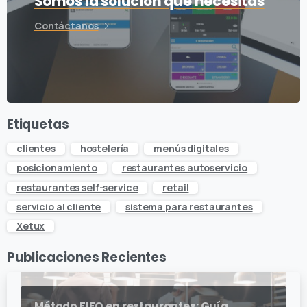
Somos la solución que necesitas
Contáctanos
Etiquetas
clientes
hostelería
menús digitales
posicionamiento
restaurantes autoservicio
restaurantes self-service
retail
servicio al cliente
sistema para restaurantes
Xetux
Publicaciones Recientes
Método FIFO en restaurantes: Guía