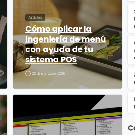
Articles
Cómo aplicar la
ingeniería de menú
con ayuda de tu
sistema POS
22 de marzo de 2026
0
C