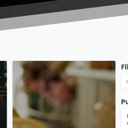
Fi
0
P