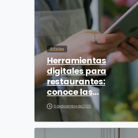
Articles
Herramientas
digitales para
restaurantes:
conoce las
imprescindibles
6 de diciembre de 2025