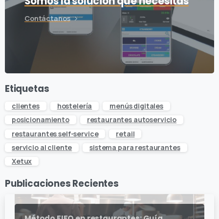
Somos la solución que necesitas
Contáctanos
Etiquetas
clientes
hostelería
menús digitales
posicionamiento
restaurantes autoservicio
restaurantes self-service
retail
servicio al cliente
sistema para restaurantes
Xetux
Publicaciones Recientes
Método FIFO en restaurantes: Guía